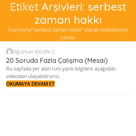
Etiket Arşivleri: serbest
Skip to navigation
Skip to main content
zaman hakkı
Ana Sayfa
"serbest zaman hakkı" olarak etiketlenmiş
yazılar
Oğuzhan ASLAN
20 Soruda Fazla Çalışma (Mesai)
Bu sayfada yer alan tüm yazılı bilgilere aşağıdaki
videodan ulaşabilirsiniz.
OKUMAYA DEVAM ET