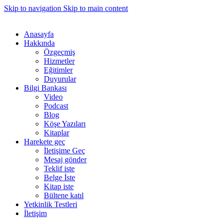
Skip to navigation
Skip to main content
Anasayfa
Hakkında
Özgeçmiş
Hizmetler
Eğitimler
Duyurular
Bilgi Bankası
Video
Podcast
Blog
Köşe Yazıları
Kitaplar
Harekete geç
İletişime Geç
Mesaj gönder
Teklif iste
Belge İste
Kitap iste
Bültene katıl
Yetkinlik Testleri
İletişim