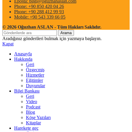
Eposta: bilgi@oguzhanaslan.com
Phone: +90 850 420 04 26
Phone: +90 288 412 99 93
Mobile: +90 543 339 66 05
© 2026 Oğuzhan ASLAN - Tüm Hakları Saklıdır.
Arama
Aradığınız gönderileri bulmak için yazmaya başlayın.
Kapat
Anasayfa
Hakkında
Geri
Özgeçmiş
Hizmetler
Eğitimler
Duyurular
Bilgi Bankası
Geri
Video
Podcast
Blog
Köşe Yazıları
Kitaplar
Harekete geç