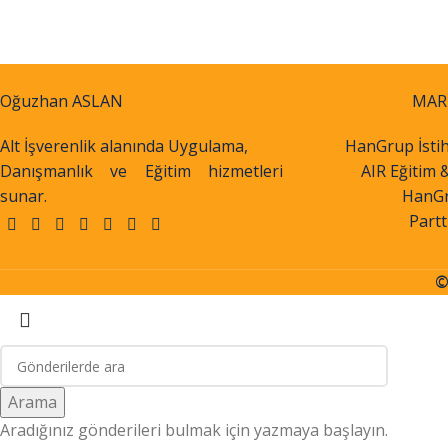
Oğuzhan ASLAN
MAR
Alt İşverenlik alanında Uygulama,
HanGrup İsti
Danışmanlık ve Eğitim hizmetleri
AIR Eğitim 
sunar.
HanG
Part
©
Arama
Aradığınız gönderileri bulmak için yazmaya başlayın.