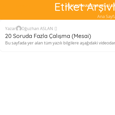
Etiket Arşi
Skip to navigation
ANASAYFA
HAKKINDA
BILGI B
Skip to main content
Ana Sayf
Yazar
Oğuzhan ASLAN
20 Soruda Fazla Çalışma (Mesai)
Bu sayfada yer alan tüm yazılı bilgilere aşağıdaki videodan