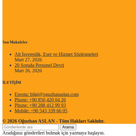
Son Makaleler
Alt İşverenlik, Eser ve Hizmet Sözleşmeleri
Mart 27, 2026
20 Soruda Personel Devri
Mart 26, 2026
İLETİŞİM
Eposta: bilgi@oguzhanaslan.com
Phone: +90 850 420 04 26
Phone: +90 288 412 99 93
Mobile: +90 543 339 66 05
© 2026 Oğuzhan ASLAN - Tüm Hakları Saklıdır.
Arama
Aradığınız gönderileri bulmak için yazmaya başlayın.