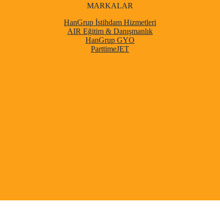
MARKALAR
HanGrup İstihdam Hizmetleri
AIR Eğitim & Danışmanlık
HanGrup GYO
ParttimeJET