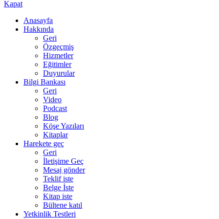
Kapat
Anasayfa
Hakkında
Geri
Özgeçmiş
Hizmetler
Eğitimler
Duyurular
Bilgi Bankası
Geri
Video
Podcast
Blog
Köşe Yazıları
Kitaplar
Harekete geç
Geri
İletişime Geç
Mesaj gönder
Teklif iste
Belge İste
Kitap iste
Bültene katıl
Yetkinlik Testleri