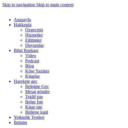
Skip to navigation
Skip to main content
Anasayfa
Hakkında
Özgeçmiş
Hizmetler
Eğitimler
Duyurular
Bilgi Bankası
Video
Podcast
Blog
Köşe Yazıları
Kitaplar
Harekete geç
İletişime Geç
Mesaj gönder
Teklif iste
Belge İste
Kitap iste
Bültene katıl
Yetkinlik Testleri
İletişim