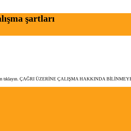
alışma şartları
siyonu için tıklayın. ÇAĞRI ÜZERİNE ÇALIŞMA HAKKINDA BİLİNM